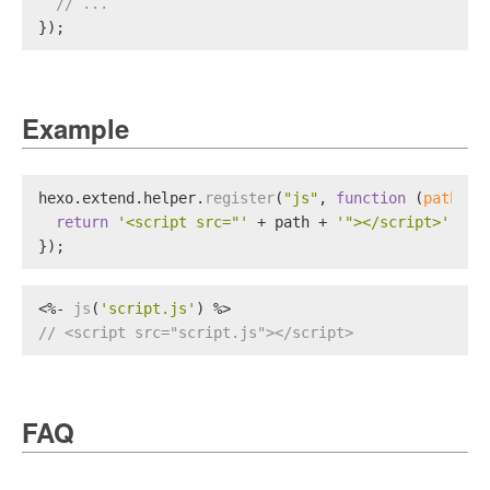
// ...
});
Example
hexo.
extend
.
helper
.
register
(
"js"
, 
function
 (
path
) {
return
'<script src="'
 + path + 
'"></script>'
;
});
<%- 
js
(
'script.js'
) %>
// <script src="script.js"></script>
FAQ