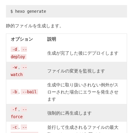
$ hexo generate
静的ファイルを生成します。
オプション
説明
,
-d
--
生成が完了した後にデプロイします
deploy
,
-w
--
ファイルの変更を監視します
watch
生成中に取り扱いされない例外がス
,
ローされた場合にエラーを発生させ
-b
--bail
ます
,
-f
--
強制的に再生成します
force
,
並行して生成されるファイルの最大
-c
--