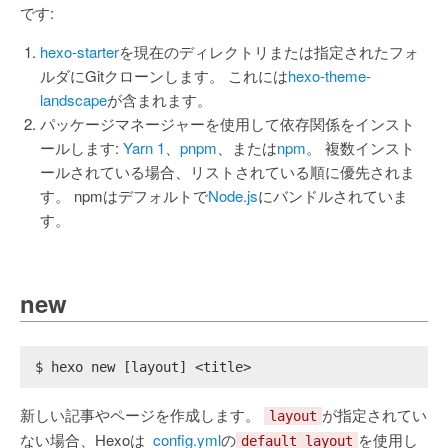
です:
hexo-starter
を現在のディレクトリまたは指定されたフォ
ルダにGitクローンします。 これには
hexo-theme-
landscape
が含まれます。
パッケージマネージャーを使用して依存関係をインスト
ールします:
Yarn 1
、
pnpm
、または
npm
。 複数インスト
ールされている場合、リストされている順に優先されま
す。 npmはデフォルトで
Node.js
にバンドルされていま
す。
new
$ hexo new [layout] <title>
新しい記事やページを作成します。
が指定されてい
layout
ない場合、Hexoは
_config.yml
の
を使用し
default_layout