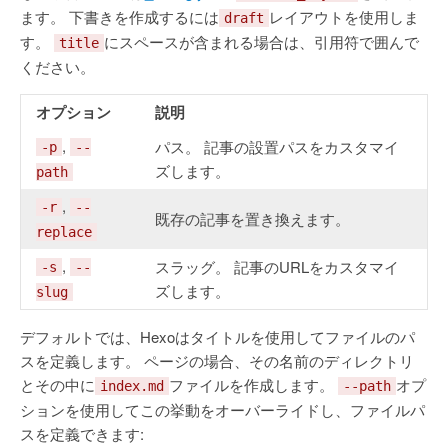
ます。 下書きを作成するには
レイアウトを使用しま
draft
す。
にスペースが含まれる場合は、引用符で囲んで
title
ください。
オプション
説明
,
パス。 記事の設置パスをカスタマイ
-p
--
ズします。
path
,
-r
--
既存の記事を置き換えます。
replace
,
スラッグ。 記事のURLをカスタマイ
-s
--
ズします。
slug
デフォルトでは、Hexoはタイトルを使用してファイルのパ
スを定義します。 ページの場合、その名前のディレクトリ
とその中に
ファイルを作成します。
オプ
index.md
--path
ションを使用してこの挙動をオーバーライドし、ファイルパ
スを定義できます: