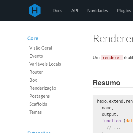
Hexo
Docs
API
Novidades
Plugins
Rendere
Core
Visão Geral
Events
Um
é uti
renderer
Variáveis Locais
Router
Resumo
Box
Renderização
Postagens
hexo.
extend
.
ren
Scaffolds
  name,
Temas
  output,
function
 (
dat
// ...