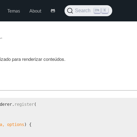
K
Temas
About
Search
r
lizado para renderizar conteúdos.
derer
.
register
(
a, options
) {