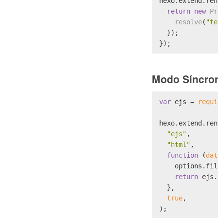
hexo.
extend
.
ren
return
new
Pr
resolve
(
"te
  });
});
Modo Síncro
var
 ejs = 
requi
hexo.
extend
.
ren
"ejs"
,
"html"
,
function
 (
dat
    options.
fil
return
 ejs.
  },
true
,
);