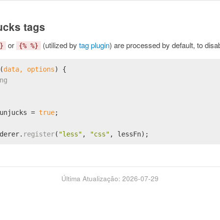
ucks tags
or
(utilized by
tag plugin
) are processed by default, to disa
}
{% %}
(
data, options
) {
ng
unjucks
 = 
true
;
derer
.
register
(
"less"
, 
"css"
, lessFn);
Última Atualização: 2026-07-29