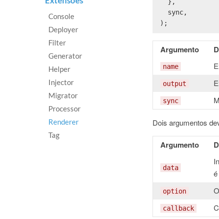
Extensões
  },
  sync,
Console
);
Deployer
Filter
Argumento
D
Generator
E
name
Helper
E
Injector
output
Migrator
M
sync
Processor
Dois argumentos dev
Renderer
Tag
Argumento
D
I
data
é
O
option
C
callback