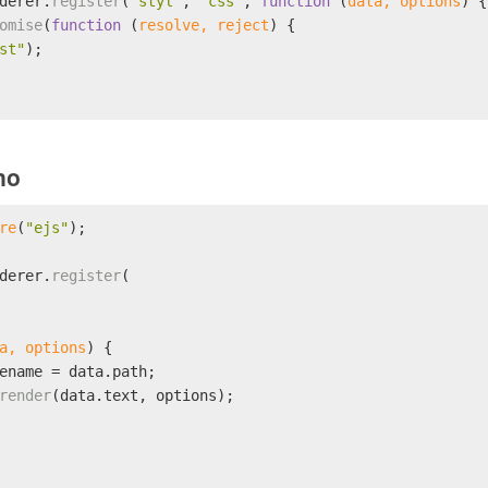
derer
.
register
(
"styl"
, 
"css"
, 
function
 (
data, options
) {
omise
(
function
 (
resolve, reject
) {
st"
);
no
re
(
"ejs"
);
derer
.
register
(
a, options
) {
ename
 = data.
path
;
render
(data.
text
, options);