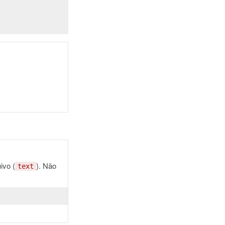
ivo (
). Não
text