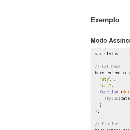
Exemplo
Modo Assínc
var
 stylus = 
re
// Callback
hexo.
extend
.
ren
"styl"
,
"css"
,
function
 (
dat
stylus
(data
  },
);
// Promise