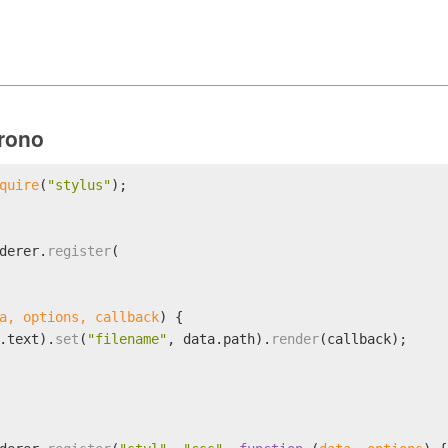
rono
quire
(
"stylus"
);
derer
.
register
(
a, options, callback
) {
.
text
).
set
(
"filename"
, data.
path
).
render
(callback);