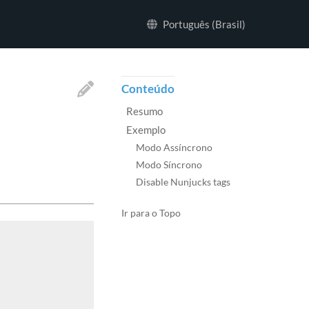
Português (Brasil)
Conteúdo
Resumo
Exemplo
Modo Assíncrono
Modo Síncrono
Disable Nunjucks tags
Ir para o Topo