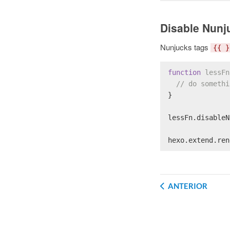
Disable Nunj
Nunjucks tags
{{ }
function
lessFn
// do somethi
}
lessFn.
disableN
hexo.
extend
.
ren
ANTERIOR