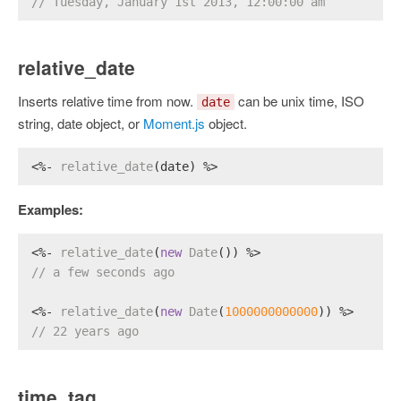
// Tuesday, January 1st 2013, 12:00:00 am
relative_date
Inserts relative time from now.
can be unix time, ISO
date
string, date object, or
Moment.js
object.
<%- 
relative_date
(date) %>
Examples:
<%- 
relative_date
(
new
Date
()) %>
// a few seconds ago
<%- 
relative_date
(
new
Date
(
1000000000000
)) %>
// 22 years ago
time_tag