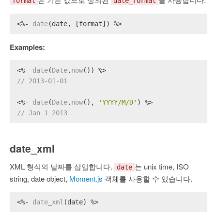
format
date_format
<%- 
date
(date, [format]) %>
Examples:
<%- 
date
(
Date
.
now
()) %>
// 2013-01-01
<%- 
date
(
Date
.
now
(), 
'YYYY/M/D'
) %>
// Jan 1 2013
date_xml
XML 형식의 날짜를 삽입합니다.
는 unix time, ISO
date
string, date object,
Moment.js
객체를 사용할 수 있습니다.
<%- 
date_xml
(date) %>