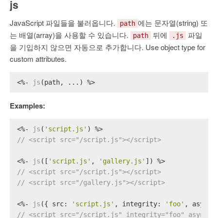
js
JavaScript 파일들을 불러옵니다.
에는 문자열(string) 또
path
는 배열(array)을 사용할 수 있습니다.
뒤에
파일
path
.js
을 기입하지 않으면 자동으로 추가합니다. Use object type for
custom attributes.
<%- 
js
(path, ...) %>
Examples:
<%- 
js
(
'script.js'
) %>
// <script src="/script.js"></script>
<%- 
js
([
'script.js'
, 
'gallery.js'
]) %>
// <script src="/script.js"></script>
// <script src="/gallery.js"></script>
<%- 
js
({ 
src
: 
'script.js'
, 
integrity
: 
'foo'
, 
async
:
// <script src="/script.js" integrity="foo" async><