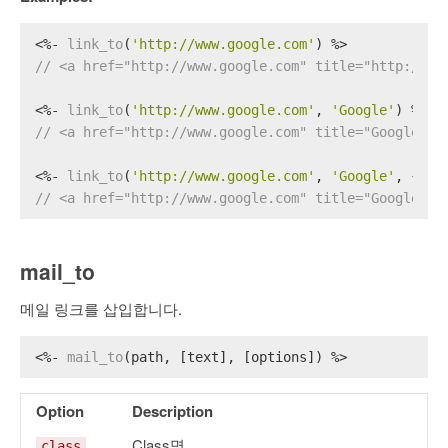
<%- 
link_to
(
'http://www.google.com'
) %>
// <a href="http://www.google.com" title="http://ww
<%- 
link_to
(
'http://www.google.com'
, 
'Google'
) %>
// <a href="http://www.google.com" title="Google">G
<%- 
link_to
(
'http://www.google.com'
, 
'Google'
, {
ext
// <a href="http://www.google.com" title="Google" t
mail_to
메일 링크를 삽입합니다.
<%- 
mail_to
(path, [text], [options]) %>
Option
Description
Class명
class