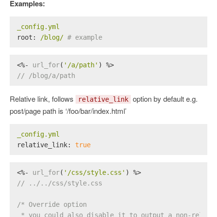
Examples:
_config.yml
root:
/blog/
# example
<%- 
url_for
(
'/a/path'
) %>
// /blog/a/path
Relative link, follows
option by default e.g.
relative_link
post/page path is ‘/foo/bar/index.html’
_config.yml
relative_link:
true
<%- 
url_for
(
'/css/style.css'
) %>
// ../../css/style.css
/* Override option
 * you could also disable it to output a non-relati