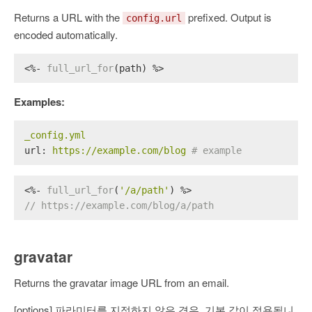
Returns a URL with the
prefixed. Output is
config.url
encoded automatically.
<%- 
full_url_for
(path) %>
Examples:
_config.yml
url:
https://example.com/blog
# example
<%- 
full_url_for
(
'/a/path'
) %>
// https://example.com/blog/a/path
gravatar
Returns the gravatar image URL from an email.
[options] 파라미터를 지정하지 않은 경우, 기본 값이 적용됩니