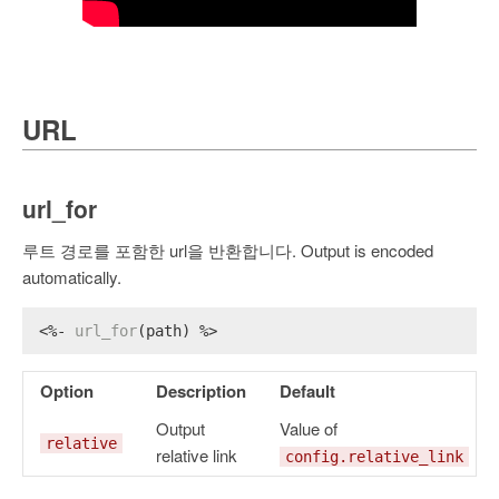
URL
url_for
루트 경로를 포함한 url을 반환합니다. Output is encoded
automatically.
<%- 
url_for
(path) %>
Option
Description
Default
Output
Value of
relative
relative link
config.relative_link