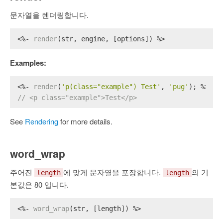
문자열을 렌더링합니다.
<%- 
render
(str, engine, [options]) %>
Examples:
<%- 
render
(
'p(class="example") Test'
, 
'pug'
); %>
// <p class="example">Test</p>
See
Rendering
for more details.
word_wrap
주어진
에 맞게 문자열을 포장합니다.
의 기
length
length
본값은 80 입니다.
<%- 
word_wrap
(str, [length]) %>