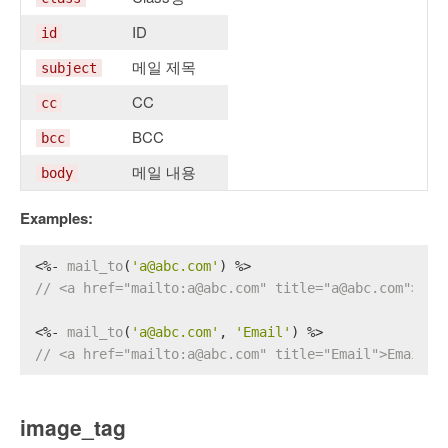
ID
id
메일 제목
subject
CC
cc
BCC
bcc
메일 내용
body
Examples:
<%- 
mail_to
(
'a@abc.com'
) %>
// <a href="mailto:a@abc.com" title="a@abc.com">a@a
<%- 
mail_to
(
'a@abc.com'
, 
'Email'
) %>
// <a href="mailto:a@abc.com" title="Email">Email</
image_tag