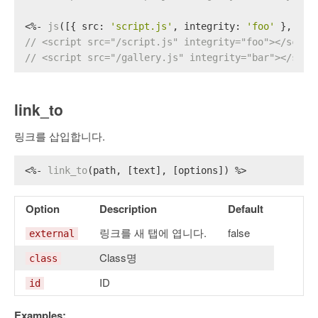
<%- 
js
([{ 
src
: 
'script.js'
, 
integrity
: 
'foo'
 }, { 
s
// <script src="/script.js" integrity="foo"></scrip
// <script src="/gallery.js" integrity="bar"></scri
link_to
링크를 삽입합니다.
<%- 
link_to
(path, [text], [options]) %>
Option
Description
Default
링크를 새 탭에 엽니다.
false
external
Class명
class
ID
id
Examples: