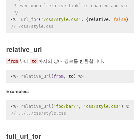
 * even when `relative_link` is enabled and vice ve
 */
<%- 
url_for
(
'/css/style.css'
, {
relative
: 
false
}) %>
// /css/style.css
relative_url
부터
까지의 상대 경로를 반환합니다.
from
to
<%- 
relative_url
(
from
, to) %>
Examples:
<%- 
relative_url
(
'foo/bar/'
, 
'css/style.css'
) %>
// ../../css/style.css
full_url_for