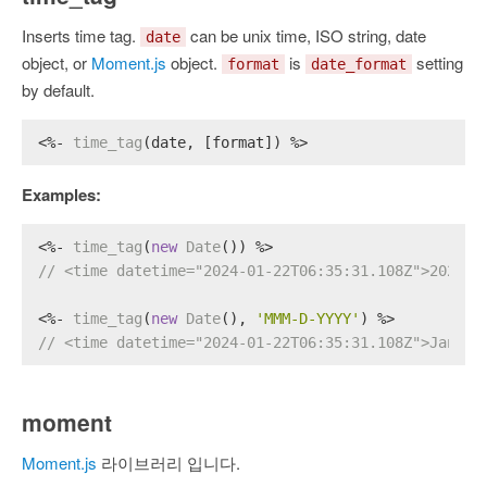
Inserts time tag.
can be unix time, ISO string, date
date
object, or
Moment.js
object.
is
setting
format
date_format
by default.
<%- 
time_tag
(date, [format]) %>
Examples:
<%- 
time_tag
(
new
Date
()) %>
// <time datetime="2024-01-22T06:35:31.108Z">2024-0
<%- 
time_tag
(
new
Date
(), 
'MMM-D-YYYY'
) %>
// <time datetime="2024-01-22T06:35:31.108Z">Jan-22
moment
Moment.js
라이브러리 입니다.