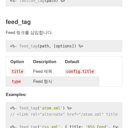
<%- 
favicon_tag
(path) %>
feed_tag
Feed 링크를 삽입합니다.
<%- 
feed_tag
(path, [options]) %>
Option
Description
Default
Feed 제목
title
config.title
Feed 형식
type
Examples:
<%- 
feed_tag
(
'atom.xml'
) %>
// <link rel="alternate" href="/atom.xml" title="He
<%- 
feed_tag
(
'rss.xml'
, { 
title
: 
'RSS Feed'
, 
type
: 