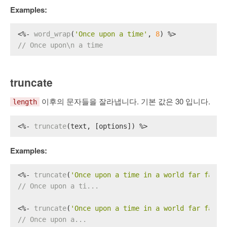
Examples:
<%- 
word_wrap
(
'Once upon a time'
, 
8
) %>
// Once upon\n a time
truncate
이후의 문자들을 잘라냅니다. 기본 값은 30 입니다.
length
<%- 
truncate
(text, [options]) %>
Examples:
<%- 
truncate
(
'Once upon a time in a world far far a
// Once upon a ti...
<%- 
truncate
(
'Once upon a time in a world far far a
// Once upon a...