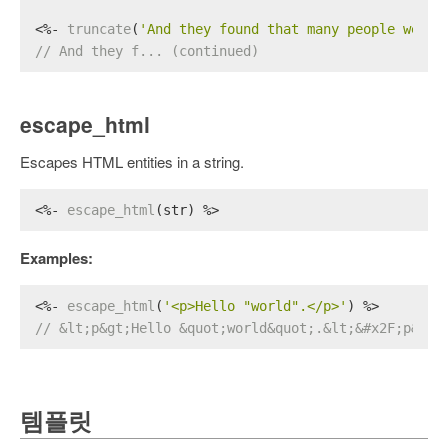
<%- 
truncate
(
'And they found that many people were 
// And they f... (continued)
escape_html
Escapes HTML entities in a string.
<%- 
escape_html
(str) %>
Examples:
<%- 
escape_html
(
'<p>Hello "world".</p>'
) %>
// &lt;p&gt;Hello &quot;world&quot;.&lt;&#x2F;p&gt;
템플릿