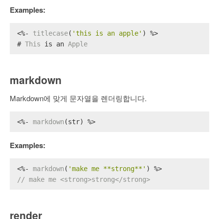
Examples:
<%- 
titlecase
(
'this is an apple'
) %>
# 
This
 is an 
Apple
markdown
Markdown에 맞게 문자열을 렌더링합니다.
<%- 
markdown
(str) %>
Examples:
<%- 
markdown
(
'make me **strong**'
) %>
// make me <strong>strong</strong>
render