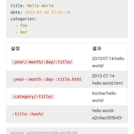
title:
Hello
World
date:
2013-07-14 17:01:34
categories:
-
foo
-
bar
설정
결과
2013/07/14/hello-
:year/:month/:day/:title/
world/
2013-07-14-
:year-:month-:day-:title.html
hello-world.html
foo/bar/hello-
:category/:title/
world/
hello-world-
:title-:hash/
a2c8ac003b43/
source/_posts/lorem/hello-world.md