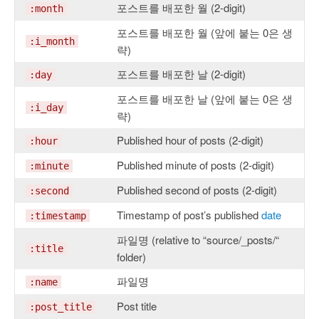
포스트를 배포한 월 (2-digit)
:month
포스트를 배포한 월 (앞에 붙는 0은 생
:i_month
략)
포스트를 배포한 날 (2-digit)
:day
포스트를 배포한 날 (앞에 붙는 0은 생
:i_day
략)
Published hour of posts (2-digit)
:hour
Published minute of posts (2-digit)
:minute
Published second of posts (2-digit)
:second
Timestamp of post’s published
date
:timestamp
파일명 (relative to “source/_posts/“
:title
folder)
파일명
:name
Post title
:post_title