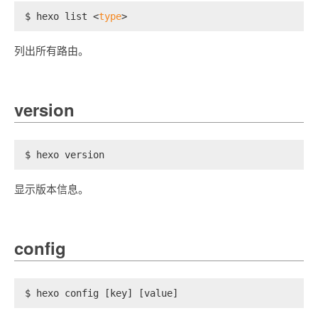
$ hexo list <
type
>
列出所有路由。
version
$ hexo version
显示版本信息。
config
$ hexo config [key] [value]