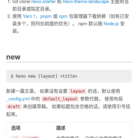
Git clone
hexo-starter
和
hexo-theme-landscape
主题到当
前目录或指定目录。
使用
Yarn 1
、
pnpm
或
npm
包管理器下载依赖（如有已安
装多个，则列在前面的优先）。 npm 默认随
Node.js
安
装。
new
$ hexo new [layout] <title>
新建一篇文章。 如果没有设置
的话，默认使用
layout
_config.yml
中的
参数代替。 使用布局
default_layout
来创建草稿。 如果标题包含空格的话，请使用引号括
draft
起来。
选项
描述