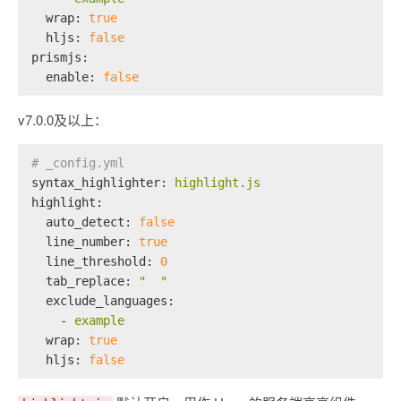
wrap:
true
hljs:
false
prismjs:
enable:
false
v7.0.0及以上：
# _config.yml
syntax_highlighter:
highlight.js
highlight:
auto_detect:
false
line_number:
true
line_threshold:
0
tab_replace:
"  "
exclude_languages:
-
example
wrap:
true
hljs:
false