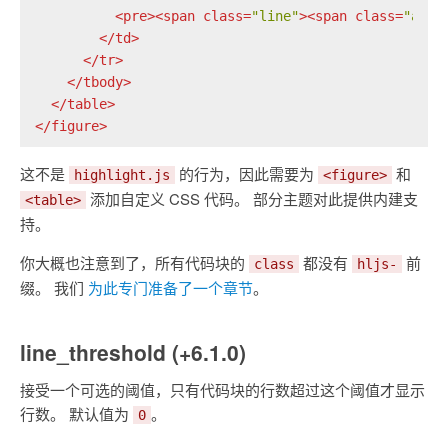
<
pre
>
<
span
class
=
"line"
>
<
span
class
=
"attr
</
td
>
</
tr
>
</
tbody
>
</
table
>
</
figure
>
这不是
的行为，因此需要为
和
highlight.js
<figure>
添加自定义 CSS 代码。 部分主题对此提供内建支
<table>
持。
你大概也注意到了，所有代码块的
都没有
前
class
hljs-
缀。 我们
为此专门准备了一个章节
。
line_threshold (+6.1.0)
接受一个可选的阈值，只有代码块的行数超过这个阈值才显示
行数。 默认值为
。
0