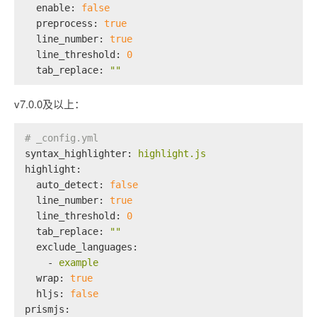
enable:
false
preprocess:
true
line_number:
true
line_threshold:
0
tab_replace:
""
v7.0.0及以上：
# _config.yml
syntax_highlighter:
highlight.js
highlight:
auto_detect:
false
line_number:
true
line_threshold:
0
tab_replace:
""
exclude_languages:
-
example
wrap:
true
hljs:
false
prismjs: