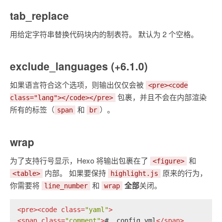
tab_replace
用给定字符串替换代码块内的制表符。 默认为 2 个空格。
exclude_languages (+6.1.0)
如果语言符合这个选项，则输出仅仅会被
<pre><code
包裹，并且不会在内部渲染
class="lang"></code></pre>
所有的标签（
和
）。
span
br
wrap
为了支持行号显示，Hexo 将输出包裹在了
和
<figure>
内部。 如果要保持
原来的行为，
<table>
highlight.js
你需要将
和
全部
关闭。
line_number
wrap
<
pre
>
<
code
class
=
"yaml"
>
<
span
class
=
"comment"
>
# _config.yml
</
span
>