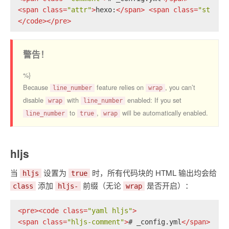
<
span
class
=
"attr"
>
hexo:
</
span
>
<
span
class
=
"string
</
code
>
</
pre
>
警告！
%}
Because
feature relies on
, you can’t
line_number
wrap
disable
with
enabled: If you set
wrap
line_number
to
,
will be automatically enabled.
line_number
true
wrap
hljs
当
设置为
时，所有代码块的 HTML 输出均会给
hljs
true
添加
前缀（无论
是否开启）：
class
hljs-
wrap
<
pre
>
<
code
class
=
"yaml hljs"
>
<
span
class
=
"hljs-comment"
>
# _config.yml
</
span
>