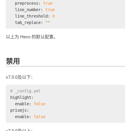
preprocess:
true
line_number:
true
line_threshold:
0
tab_replace:
""
以上为 Hexo 的默认配置。
禁用
v7.0.0及以下：
# _config.yml
highlight:
enable:
false
prismjs:
enable:
false
v7.0.0及以上：