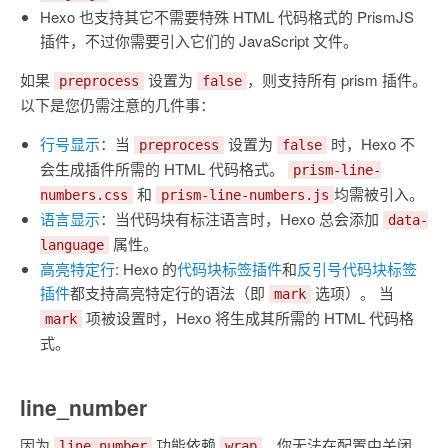
Hexo 也支持其它不需要特殊 HTML 代码格式的 PrismJS
插件，不过你需要引入它们的 JavaScript 文件。
如果
设置为
，则支持所有 prism 插件。
preprocess
false
以下是您仍需注意的几件事：
行号显示
：当
设置为
时，Hexo 不
preprocess
false
会生成插件所需的 HTML 代码格式。
prism-line-
和
均需被引入。
numbers.css
prism-line-numbers.js
语言显示
：当代码块有标注语言时，Hexo 总会添加
data-
属性。
language
高亮特定行
: Hexo 的
代码块标签插件
和
反引号代码块标签
插件
都支持高亮特定行的语法（即
选项）。 当
mark
项被设置时，Hexo 将生成其所需的 HTML 代码格
mark
式。
line_number
因为
功能依赖
，你无法在配置中关闭
line_number
wrap