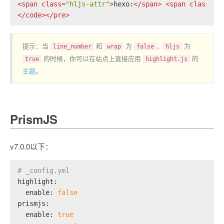
<
span
class
=
"hljs-attr"
>
hexo:
</
span
>
<
span
class
=
"h
</
code
>
</
pre
>
提示：当
和
为
，
为
line_number
wrap
false
hljs
的时候，你可以在站点上直接应用
的
true
highlight.js
主题
。
PrismJS
v7.0.0以下：
# _config.yml
highlight:
enable:
false
prismjs:
enable:
true