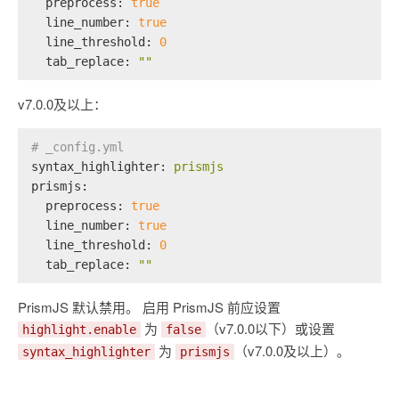
preprocess:
true
line_number:
true
line_threshold:
0
tab_replace:
""
v7.0.0及以上：
# _config.yml
syntax_highlighter:
prismjs
prismjs:
preprocess:
true
line_number:
true
line_threshold:
0
tab_replace:
""
PrismJS 默认禁用。 启用 PrismJS 前应设置
为
（v7.0.0以下）或设置
highlight.enable
false
为
（v7.0.0及以上）。
syntax_highlighter
prismjs