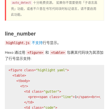
十分耗费资源。 如果你不需要使用「子语言高
auto_detect
亮」功能，或者不介意在书写代码块时标记语言，请不要启用
此功能。
line_number
不支持
行号显示。
highlight.js
Hexo 通过用
和
包裹其代码块为其添加
<figure>
<table>
了行号显示支持:
<
figure
class
=
"highlight yaml"
>
<
table
>
<
tbody
>
<
tr
>
<
td
class
=
"gutter"
>
<
pre
>
<
span
class
=
"line"
>
1
</
span
>
<
br
>
</
pre
</
td
>
<
td
class
=
"code"
>