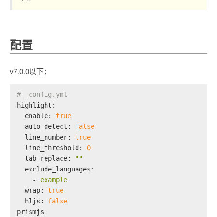
配置
v7.0.0以下：
# _config.yml
highlight:
enable:
true
auto_detect:
false
line_number:
true
line_threshold:
0
tab_replace:
""
exclude_languages:
-
example
wrap:
true
hljs:
false
prismjs: