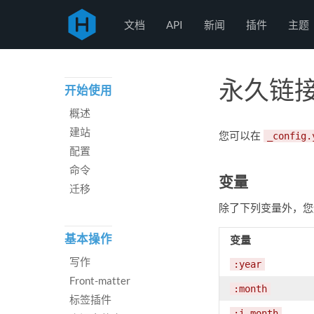
Hexo
文档
API
新闻
插件
主题
永久链接（
开始使用
概述
建站
您可以在
_config.
配置
命令
变量
迁移
除了下列变量外，
基本操作
变量
写作
:year
Front-matter
:month
标签插件
:i_month