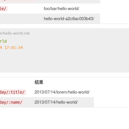
foo/bar/hello-world/
le/
hello-world-a2c8ac003b43/
m/hello-world.md
rld
4 17:01:34
结果
2013/07/14/lorem/hello-world/
day/:title/
2013/07/14/hello-world/
day/:name/