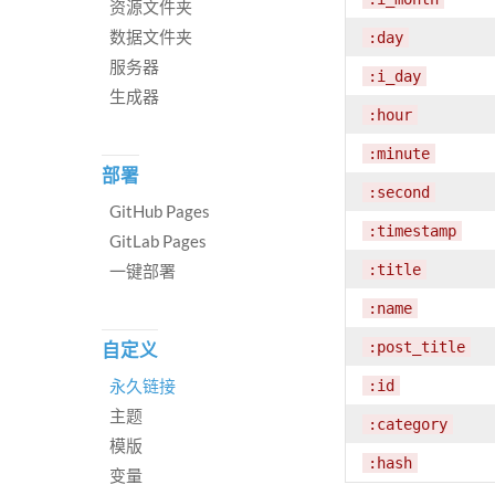
资源文件夹
数据文件夹
:day
服务器
:i_day
生成器
:hour
:minute
部署
:second
GitHub Pages
:timestamp
GitLab Pages
一键部署
:title
:name
:post_title
自定义
永久链接
:id
主题
:category
模版
:hash
变量