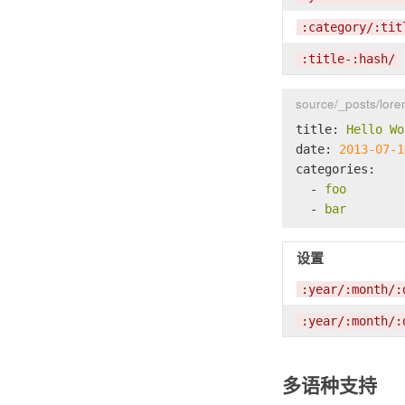
:category/:tit
:title-:hash/
source/_posts/lore
title:
Hello
Wo
date:
2013-07-1
categories:
-
foo
-
bar
设置
:year/:month/:
:year/:month/:
多语种支持