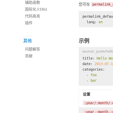
辅助函数
您可在
permalink_
国际化 (i18n)
代码高亮
permalink_defau
lang:
en
插件
示例
其他
问题解答
source/_posts/hell
贡献
title:
Hello
Wo
date:
2013-07-1
categories:
-
foo
-
bar
设置
:year/:month/:
:year-:month-: