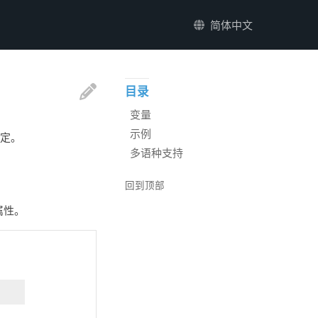
简体中文
目录
变量
示例
指定。
多语种支持
回到顶部
有属性。