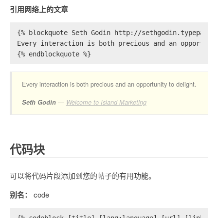
引用网络上的文章
{% blockquote Seth Godin http://sethgodin.typepad.c
Every interaction is both precious and an opportuni
{% endblockquote %}
Every interaction is both precious and an opportunity to delight.
Seth Godin
Welcome to Island Marketing
代码块
可以将代码片段添加到您的帖子的有用功能。
别名：
code