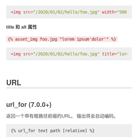
<
img
src
=
"/2020/01/02/hello/foo.jpg"
width
=
"500"
he
title 和 alt 属性
{% asset_img foo.jpg "lorem ipsum'dolor'" %}
<
img
src
=
"/2020/01/02/hello/foo.jpg"
title
=
"lorem i
URL
url_for (7.0.0+)
返回一个带有根路径前缀的URL。 输出将会自动编码。
{% url_for text path [relative] %}