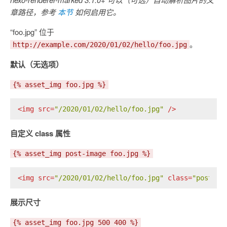
章路径，参考
本节
如何启用它。
“foo.jpg” 位于
。
http://example.com/2020/01/02/hello/foo.jpg
默认（无选项）
{% asset_img foo.jpg %}
<
img
src
=
"/2020/01/02/hello/foo.jpg"
 />
自定义 class 属性
{% asset_img post-image foo.jpg %}
<
img
src
=
"/2020/01/02/hello/foo.jpg"
class
=
"post-im
展示尺寸
{% asset_img foo.jpg 500 400 %}