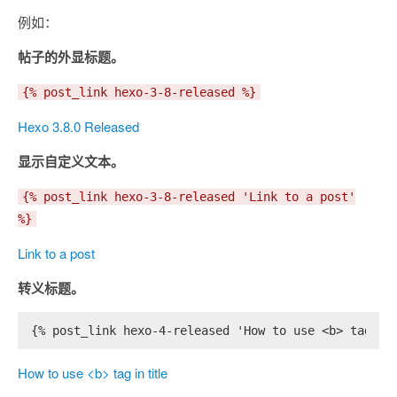
例如：
帖子的外显标题。
{% post_link hexo-3-8-released %}
Hexo 3.8.0 Released
显示自定义文本。
{% post_link hexo-3-8-released 'Link to a post'
%}
Link to a post
转义标题。
{% post_link hexo-4-released 'How to use <b> tag in
How to use <b> tag in title