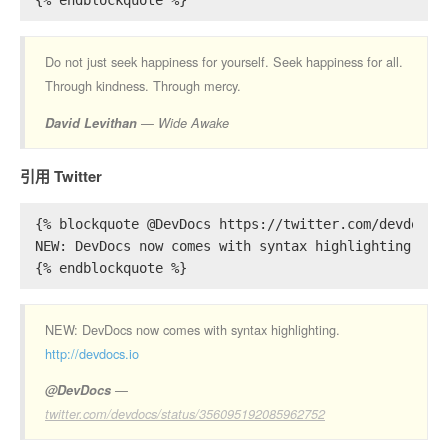
{% endblockquote %}
Do not just seek happiness for yourself. Seek happiness for all.
Through kindness. Through mercy.
David Levithan
Wide Awake
引用 Twitter
{% blockquote @DevDocs https://twitter.com/devdocs/
NEW: DevDocs now comes with syntax highlighting. ht
{% endblockquote %}
NEW: DevDocs now comes with syntax highlighting.
http://devdocs.io
@DevDocs
twitter.com/devdocs/status/356095192085962752