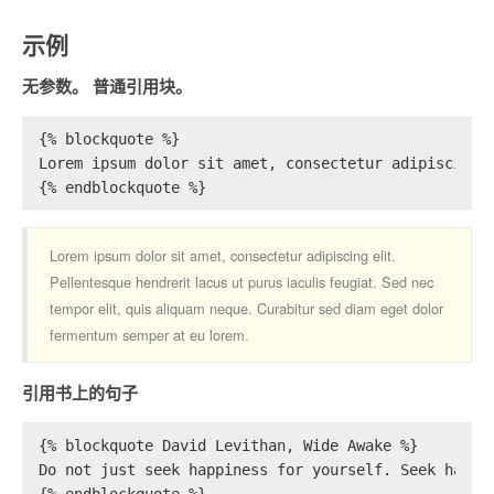
示例
无参数。 普通引用块。
{% blockquote %}
Lorem ipsum dolor sit amet, consectetur adipiscing 
{% endblockquote %}
Lorem ipsum dolor sit amet, consectetur adipiscing elit.
Pellentesque hendrerit lacus ut purus iaculis feugiat. Sed nec
tempor elit, quis aliquam neque. Curabitur sed diam eget dolor
fermentum semper at eu lorem.
引用书上的句子
{% blockquote David Levithan, Wide Awake %}
Do not just seek happiness for yourself. Seek happi