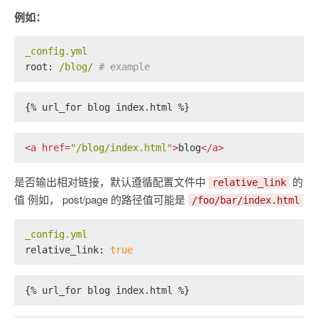
例如：
_config.yml
root:
/blog/
# example
{% url_for blog index.html %}
<
a
href
=
"/blog/index.html"
>
blog
</
a
>
是否输出相对链接，默认遵循配置文件中
的
relative_link
值 例如， post/page 的路径值可能是
/foo/bar/index.html
_config.yml
relative_link:
true
{% url_for blog index.html %}