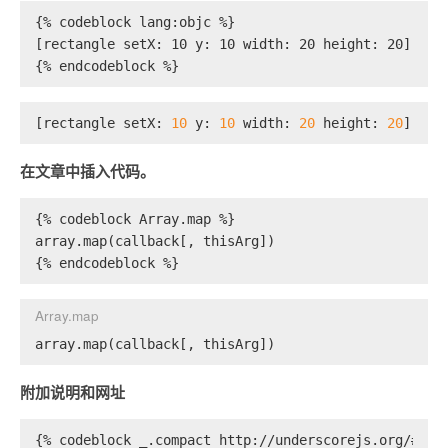
{% codeblock lang:objc %}
[rectangle setX: 10 y: 10 width: 20 height: 20];
{% endcodeblock %}
[rectangle setX: 
10
 y: 
10
 width: 
20
 height: 
20
];
在文章中插入代码。
{% codeblock Array.map %}
array.map(callback[, thisArg])
{% endcodeblock %}
Array.map
array.map(callback[, thisArg])
附加说明和网址
{% codeblock _.compact http://underscorejs.org/#com