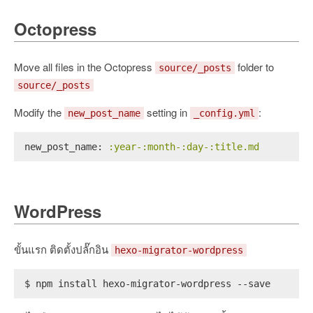
Octopress
Move all files in the Octopress
folder to
source/_posts
source/_posts
Modify the
setting in
:
new_post_name
_config.yml
new_post_name:
:year-:month-:day-:title.md
WordPress
ขั้นแรก ติดตั้งปลั๊กอิน
hexo-migrator-wordpress
$ npm install hexo-migrator-wordpress --save