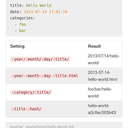
title:
Hello
World
date:
2013-07-14 17:01:34
categories:
-
foo
-
bar
Setting
Result
2013/07/14/hello-
:year/:month/:day/:title/
world/
2013-07-14-
:year-:month-:day-:title.html
hello-world.html
foo/bar/hello-
:category/:title/
world/
hello-world-
:title-:hash/
a2c8ac003b43/
source/_posts/lorem/hello-world.md