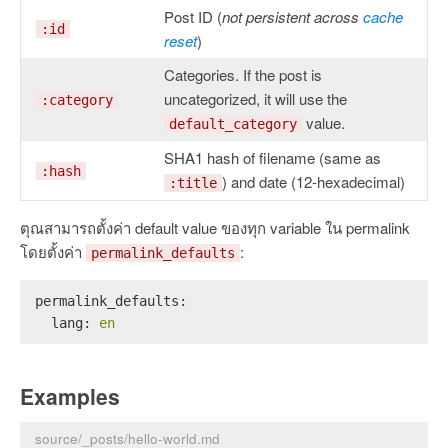
Post ID (
not persistent across
cache
:id
reset
)
Categories. If the post is
uncategorized, it will use the
:category
value.
default_category
SHA1 hash of filename (same as
:hash
) and date (12-hexadecimal)
:title
ตุณสามารถตั้งค่า default value ของทุก variable ใน permalink
โดยตั้งค่า
:
permalink_defaults
permalink_defaults:
lang:
en
Examples
source/_posts/hello-world.md